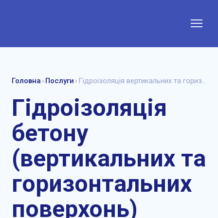
Головна
›
Послуги
›
Гідроізоляція вертикальних та горизонтальних поверхонь
Гідроізоляція
бетону
(вертикальних та
горизонтальних
поверхонь)