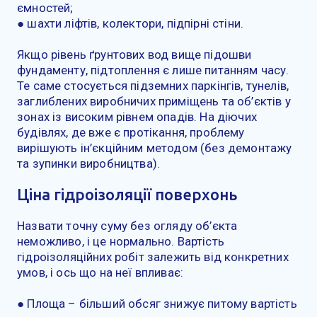
ємностей;
● шахти ліфтів, колектори, підпірні стіни.
Якщо рівень ґрунтових вод вище підошви
фундаменту, підтоплення є лише питанням часу.
Те саме стосується підземних паркінгів, тунелів,
заглиблених виробничих приміщень та об’єктів у
зонах із високим рівнем опадів. На діючих
будівлях, де вже є протікання, проблему
вирішують ін’єкційним методом (без демонтажу
та зупинки виробництва).
Ціна гідроізоляції поверхонь
Назвати точну суму без огляду об’єкта
неможливо, і це нормально. Вартість
гідроізоляційних робіт залежить від конкретних
умов, і ось що на неї впливає:
● Площа – більший обсяг знижує питому вартість