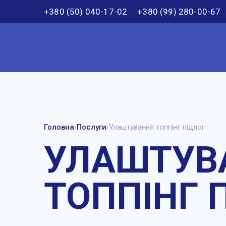
+380 (50) 040-17-02
+380 (99) 280-00-67
Головна
›
Послуги
›
Улаштування топпінг підлог
УЛАШТУВ
ТОППІНГ 