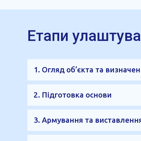
Етапи улаштува
1. Огляд об’єкта та визначе
Перед початком робіт оцінюємо умови експл
зносостійкості. На цьому етапі визначаєть
2. Підготовка основи
Основа очищається, вирівнюється та ущіл
шару, щоб бетонна підлога мала стабільну 
3. Армування та виставлення
Виконується армування відповідно до майб
формування потрібної площини та рівня бе