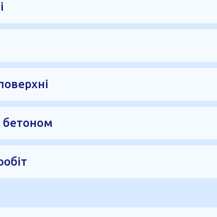
і
основу, рівномірно розподіляється та ущільнюється. Н
 та якісне заповнення всієї площі.
поверхню рівномірно наноситься сухий зміцнювач — топі
рхню.
поверхні
атирального обладнання. Це дозволяє сформувати щільн
ня та інтенсивну експлуатацію.
а бетоном
ться усадочні або деформаційні шви, які зменшують ри
ном під час набору міцності.
робіт
ість поверхні, якість затирання, стан швів і готовність 
м шаром для складів, виробництв, паркінгів та інших об