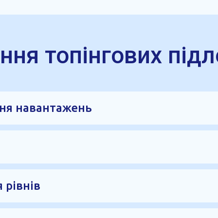
ння топінгових підл
ння навантажень
уатації майбутньої підлоги, тип приміщення, інтенсивн
ся товщина бетонної плити, тип армування та необхідніс
ьнюється. За потреби виконується підсипка, влаштуванн
основу й не втрачала міцність під час експлуатації.
 рівнів
утніх навантажень на підлогу. Далі виставляються мая
тонної поверхні.