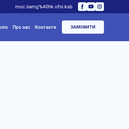
moc.liamg%40hk.ofni.ksb
оліо
Про нас
Контакти
ЗАМОВИТИ