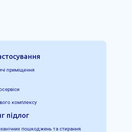
астосування
ичі приміщення
тосервіси
ового комплексу
г підлог
механічних пошкоджень та стирання.