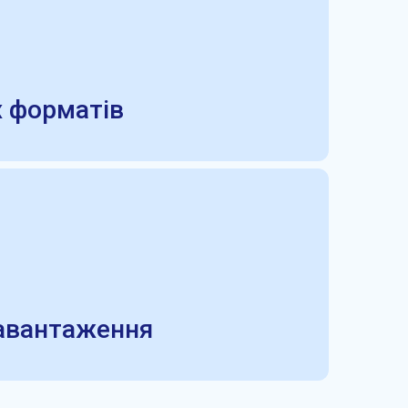
х форматів
навантаження