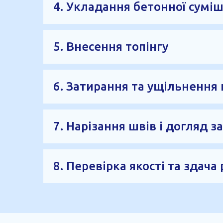
4. Укладання бетонної суміш
Бетонна суміш подається на підготовлену 
правильну товщину шару, рівність поверхні
5. Внесення топінгу
Після початкового схоплювання бетону на 
готується до подальшого втирання в пове
6. Затирання та ущільнення 
Топінг втирається в бетон за допомогою з
який краще витримує механічні навантажен
7. Нарізання швів і догляд з
Після завершення основних робіт виконую
забезпечується правильний догляд за бето
8. Перевірка якості та здача 
Після завершення робіт перевіряється рівн
міцну бетонну підлогу зі зміцненим верхні